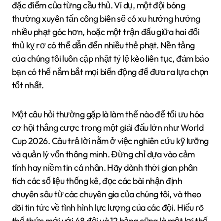
đặc điểm của từng cầu thủ. Ví dụ, một đội bóng
thường xuyên tấn công biên sẽ có xu hướng hưởng
nhiều phạt góc hơn, hoặc một trận đấu giữa hai đối
thủ kỵ rơ có thể dẫn đến nhiều thẻ phạt. Nền tảng
của chúng tôi luôn cập nhật tỷ lệ kèo liên tục, đảm bảo
bạn có thể nắm bắt mọi biến động để đưa ra lựa chọn
tốt nhất.
Một câu hỏi thường gặp là làm thế nào để tối ưu hóa
cơ hội thắng cược trong một giải đấu lớn như World
Cup 2026. Câu trả lời nằm ở việc nghiên cứu kỹ lưỡng
và quản lý vốn thông minh. Đừng chỉ dựa vào cảm
tính hay niềm tin cá nhân. Hãy dành thời gian phân
tích các số liệu thống kê, đọc các bài nhận định
chuyên sâu từ các chuyên gia của chúng tôi, và theo
dõi tin tức về tình hình lực lượng của các đội. Hiểu rõ
thể thức mới với 48 đội và 12 bảng cũng là một lợi thế