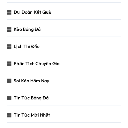
Dự Đoán Kết Quả
Kèo Bóng Đá
Lịch Thi Đấu
Phân Tích Chuyên Gia
Soi Kèo Hôm Nay
Tin Tức Bóng Đá
Tin Tức Mới Nhất