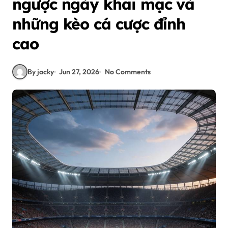
ngược ngày khai mạc và
những kèo cá cược đỉnh
cao
By jacky
Jun 27, 2026
No Comments