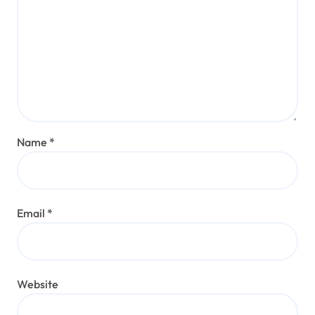
Name
*
Email
*
Website