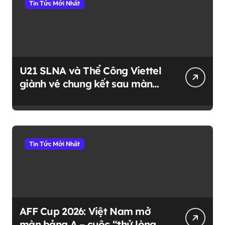
Tin Tức Mới Nhất
U21 SLNA và Thể Công Viettel
giành vé chung kết sau màn
trình diễn đầy kịch tính
Tin Tức Mới Nhất
AFF Cup 2026: Việt Nam mở
màn bảng A – cuộc “thử lòng”