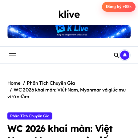
Skip
Đăng ký +88k
to
klive
content
Home
Phân Tích Chuyên Gia
WC 2026 khai màn: Việt Nam, Myanmar và giấc mơ
vươn tầm
Phân Tích Chuyên Gia
WC 2026 khai màn: Việt