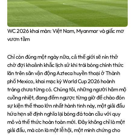
WC 2026 khai màn: Việt Nam, Myanmar và giấc mơ
vươn tầm
Chỉ còn đúng một ngày nữa, cả thế giới sẽ nín thở
chờ đợi khoảnh khắc lịch sử khi trái bóng chính thức
lăn trên sân vận động Azteca huyền thoại ở Thành
phố Mexico, khai mạc kỳ World Cup 2026 hoành
tráng chưa từng có. Chúng tôi, những người hâm mộ
cuồng nhiệt, đang đếm ngược từng giờ để chào đón
sự kiện thể thao lớn nhất hành tinh này, một giải đấu
hứa hẹn sẽ định nghĩa lại bóng đá toàn cầu với quy
mô và thể thức hoàn toàn mới. Đây không chỉ là một
giải đấu, mà còn là một lễ hội, một minh chứng cho