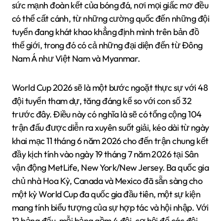
sức mạnh đoàn kết của bóng đá, nơi mọi giấc mơ đều
có thể cất cánh, từ những cường quốc đến những đội
tuyển đang khát khao khẳng định mình trên bản đồ
thế giới, trong đó có cả những đại diện đến từ Đông
Nam Á như Việt Nam và Myanmar.
World Cup 2026 sẽ là một bước ngoặt thực sự với 48
đội tuyển tham dự, tăng đáng kể so với con số 32
trước đây. Điều này có nghĩa là sẽ có tổng cộng 104
trận đấu được diễn ra xuyên suốt giải, kéo dài từ ngày
khai mạc 11 tháng 6 năm 2026 cho đến trận chung kết
đầy kịch tính vào ngày 19 tháng 7 năm 2026 tại Sân
vận động MetLife, New York/New Jersey. Ba quốc gia
chủ nhà Hoa Kỳ, Canada và Mexico đã sẵn sàng cho
một kỳ World Cup đa quốc gia đầu tiên, một sự kiện
mang tính biểu tượng của sự hợp tác và hội nhập. Với
12 bảng đấu, mỗi bảng gồm 4 đội, cơ hội để các đội