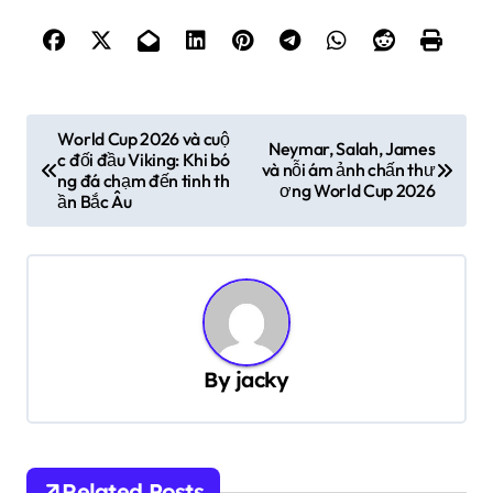
P
World Cup 2026 và cuộ
Neymar, Salah, James
c đối đầu Viking: Khi bó
o
và nỗi ám ảnh chấn thư
ng đá chạm đến tinh th
ơng World Cup 2026
s
ần Bắc Âu
t
n
a
v
By
jacky
i
g
a
Related Posts