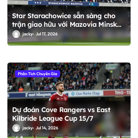
Star Starachowice sẵn sàng cho
trận giao hữu với Mazovia Minsk
Mazowiecki
jacky
Jul 17, 2026
Phân Tích Chuyên Gia
Dự đoán Cove Rangers vs East
Kilbride League Cup 15/7
jacky
Jul 14, 2026