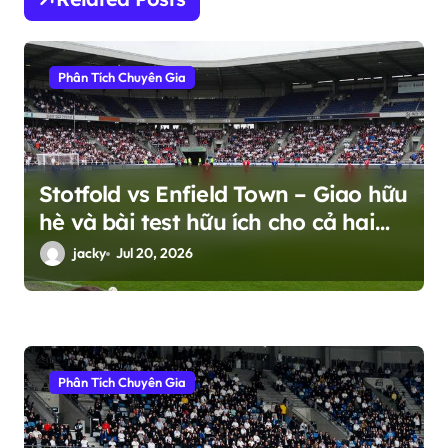
t
i
o
Phân Tích Chuyên Gia
n
Stotfold vs Enfield Town – Giao hữu
hè và bài test hữu ích cho cả hai
bên
jacky
Jul 20, 2026
Phân Tích Chuyên Gia