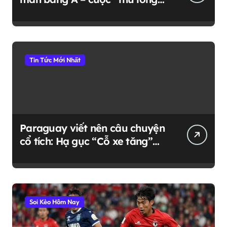
cần sự sắc bén tuyệt đối
Tin Tức Mới Nhất
Paraguay viết nên câu chuyện
cổ tích: Hạ gục “Cỗ xe tăng”
Đức trên chấm 11m
Soi Kèo Hôm Nay