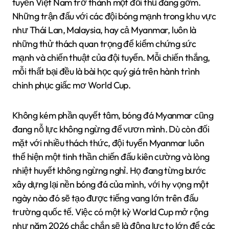
tuyển Việt Nam trở thành một đối thủ đáng gờm.
Những trận đấu với các đội bóng mạnh trong khu vực
như Thái Lan, Malaysia, hay cả Myanmar, luôn là
những thử thách quan trọng để kiểm chứng sức
mạnh và chiến thuật của đội tuyển. Mỗi chiến thắng,
mỗi thất bại đều là bài học quý giá trên hành trình
chinh phục giấc mơ World Cup.
Không kém phần quyết tâm, bóng đá Myanmar cũng
đang nỗ lực không ngừng để vươn mình. Dù còn đối
mặt với nhiều thách thức, đội tuyển Myanmar luôn
thể hiện một tinh thần chiến đấu kiên cường và lòng
nhiệt huyết không ngừng nghỉ. Họ đang từng bước
xây dựng lại nền bóng đá của mình, với hy vọng một
ngày nào đó sẽ tạo được tiếng vang lớn trên đấu
trường quốc tế. Việc có một kỳ World Cup mở rộng
như năm 2026 chắc chắn sẽ là động lực to lớn để các