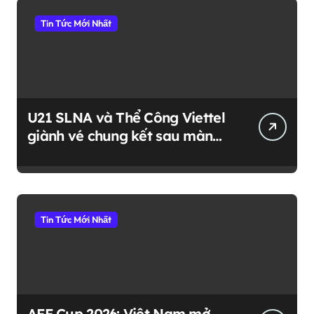
Tin Tức Mới Nhất
U21 SLNA và Thể Công Viettel
giành vé chung kết sau màn
trình diễn đầy kịch tính
Tin Tức Mới Nhất
AFF Cup 2026: Việt Nam mở