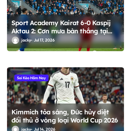
Sport Academy Kairat 6-0 Kaspij
Aktau 2: Cơn mưa bàn thắng tại
giải hạng Nhất Kazakhstan
jacky
Jul 17, 2026
Soi Kèo Hôm Nay
Kimmich tỏa sáng, Đức hủy diệt
đối thủ ở vòng loại World Cup 2026
jacky
Jul 14, 2026