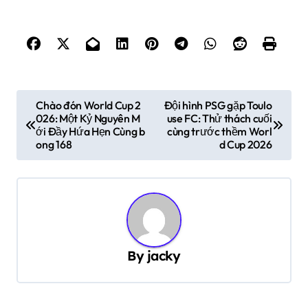
P
Chào đón World Cup 2
Đội hình PSG gặp Toulo
026: Một Kỷ Nguyên M
use FC: Thử thách cuối
o
ới Đầy Hứa Hẹn Cùng b
cùng trước thềm Worl
s
ong 168
d Cup 2026
t
n
a
v
By
jacky
i
g
a