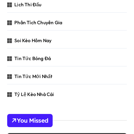
Lịch Thi Đấu
Phân Tích Chuyên Gia
Soi Kèo Hôm Nay
Tin Tức Bóng Đá
Tin Tức Mới Nhất
Tỷ Lệ Kèo Nhà Cái
You Missed