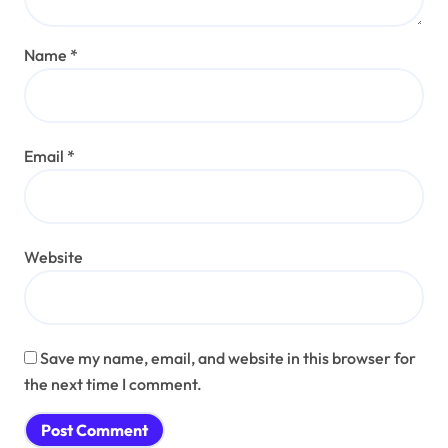
Name
*
Email
*
Website
Save my name, email, and website in this browser for
the next time I comment.