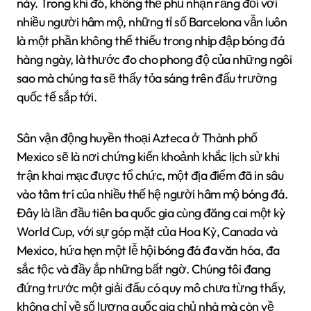
này. Trong khi đó, không thể phủ nhận rằng đối với
nhiều người hâm mộ, những tỉ số Barcelona vẫn luôn
là một phần không thể thiếu trong nhịp đập bóng đá
hàng ngày, là thước đo cho phong độ của những ngôi
sao mà chúng ta sẽ thấy tỏa sáng trên đấu trường
quốc tế sắp tới.
Sân vận động huyền thoại Azteca ở Thành phố
Mexico sẽ là nơi chứng kiến khoảnh khắc lịch sử khi
trận khai mạc được tổ chức, một địa điểm đã in sâu
vào tâm trí của nhiều thế hệ người hâm mộ bóng đá.
Đây là lần đầu tiên ba quốc gia cùng đăng cai một kỳ
World Cup, với sự góp mặt của Hoa Kỳ, Canada và
Mexico, hứa hẹn một lễ hội bóng đá đa văn hóa, đa
sắc tộc và đầy ắp những bất ngờ. Chúng tôi đang
đứng trước một giải đấu có quy mô chưa từng thấy,
không chỉ về số lượng quốc gia chủ nhà mà còn về