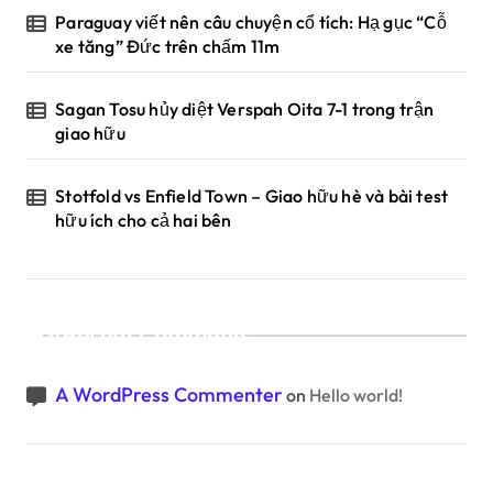
Paraguay viết nên câu chuyện cổ tích: Hạ gục “Cỗ
xe tăng” Đức trên chấm 11m
Sagan Tosu hủy diệt Verspah Oita 7-1 trong trận
giao hữu
Stotfold vs Enfield Town – Giao hữu hè và bài test
hữu ích cho cả hai bên
Recent Comments
A WordPress Commenter
on
Hello world!