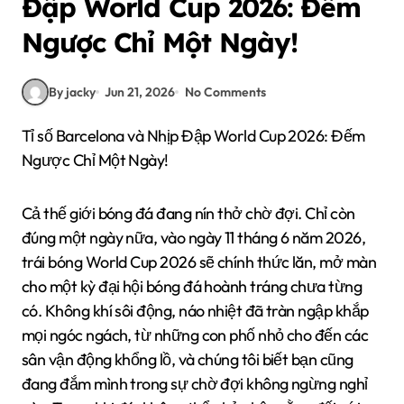
Đập World Cup 2026: Đếm
Ngược Chỉ Một Ngày!
By jacky
Jun 21, 2026
No Comments
Tỉ số Barcelona và Nhịp Đập World Cup 2026: Đếm
Ngược Chỉ Một Ngày!
Cả thế giới bóng đá đang nín thở chờ đợi. Chỉ còn
đúng một ngày nữa, vào ngày 11 tháng 6 năm 2026,
trái bóng World Cup 2026 sẽ chính thức lăn, mở màn
cho một kỳ đại hội bóng đá hoành tráng chưa từng
có. Không khí sôi động, náo nhiệt đã tràn ngập khắp
mọi ngóc ngách, từ những con phố nhỏ cho đến các
sân vận động khổng lồ, và chúng tôi biết bạn cũng
đang đắm mình trong sự chờ đợi không ngừng nghỉ