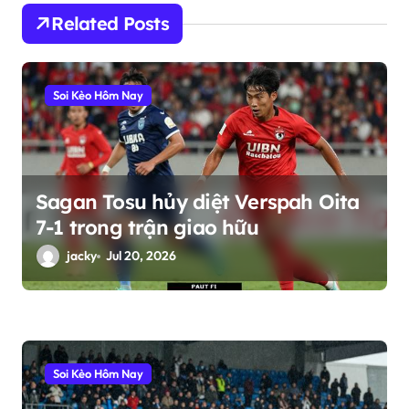
t
Related Posts
i
o
Soi Kèo Hôm Nay
n
Sagan Tosu hủy diệt Verspah Oita
7-1 trong trận giao hữu
jacky
Jul 20, 2026
Soi Kèo Hôm Nay